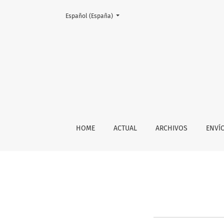
Cambiar el idioma. El actual es:
Español (España)
Sobre la revista
HOME
ACTUAL
ARCHIVOS
ENVÍ