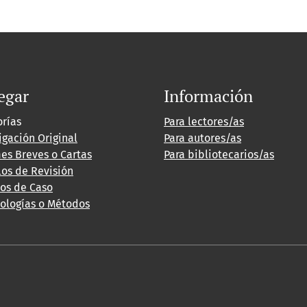
egar
Información
orías
Para lectores/as
igación Original
Para autores/as
es Breves o Cartas
Para bibliotecarios/as
los de Revisión
ios de Caso
ologías o Métodos