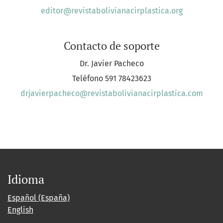
editor@revistabolivianacirplastica.org
Contacto de soporte
Dr. Javier Pacheco
Teléfono
591 78423623
drjavierpacheco@revistabolivianacirplastica.com
Idioma
Español (España)
English