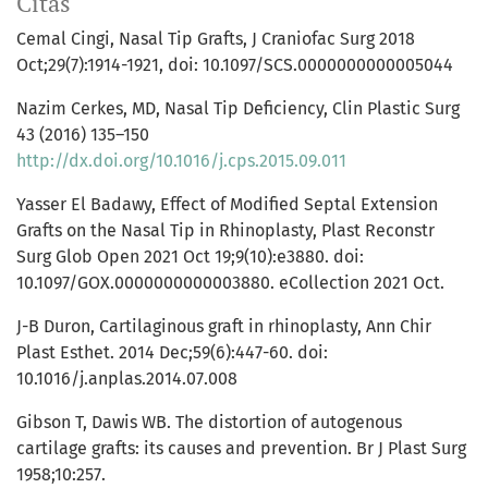
Citas
Cemal Cingi, Nasal Tip Grafts, J Craniofac Surg 2018
Oct;29(7):1914-1921, doi: 10.1097/SCS.0000000000005044
Nazim Cerkes, MD, Nasal Tip Deficiency, Clin Plastic Surg
43 (2016) 135–150
http://dx.doi.org/10.1016/j.cps.2015.09.011
Yasser El Badawy, Effect of Modified Septal Extension
Grafts on the Nasal Tip in Rhinoplasty, Plast Reconstr
Surg Glob Open 2021 Oct 19;9(10):e3880. doi:
10.1097/GOX.0000000000003880. eCollection 2021 Oct.
J-B Duron, Cartilaginous graft in rhinoplasty, Ann Chir
Plast Esthet. 2014 Dec;59(6):447-60. doi:
10.1016/j.anplas.2014.07.008
Gibson T, Dawis WB. The distortion of autogenous
cartilage grafts: its causes and prevention. Br J Plast Surg
1958;10:257.