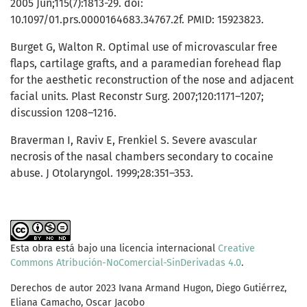
2005 Jun;115(7):1813-29. doi:
10.1097/01.prs.0000164683.34767.2f. PMID: 15923823.
Burget G, Walton R. Optimal use of microvascular free
flaps, cartilage grafts, and a paramedian forehead flap
for the aesthetic reconstruction of the nose and adjacent
facial units. Plast Reconstr Surg. 2007;120:1171–1207;
discussion 1208–1216.
Braverman I, Raviv E, Frenkiel S. Severe avascular
necrosis of the nasal chambers secondary to cocaine
abuse. J Otolaryngol. 1999;28:351–353.
Esta obra está bajo una licencia internacional
Creative
Commons Atribución-NoComercial-SinDerivadas 4.0
.
Derechos de autor 2023 Ivana Armand Hugon, Diego Gutiérrez,
Eliana Camacho, Oscar Jacobo