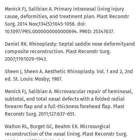
Menick FJ, Salibian A. Primary intranasal lining injury
cause, deformities, and treatment plan. Plast Reconstr
Surg. 2014 Nov;134(5):1045-1056. doi:
10.1097/PRS.0000000000000694. PMID: 25347637.
Daniel RK. Rhinoplasty: Septal saddle nose deformityand
composite reconstruction. Plast Reconstr Surg.
2007;119:1029–1943.
Sheen J, Sheen A. Aesthetic Rhinoplasty. Vol. 1 and 2, 2nd
ed. St. Louis: Mosby; 1987.
Menick FJ, Salibian A. Microvascular repair of heminasal,
subtotal, and total nasal defects with a folded radial
forearm flap and a full-thickness forehead flap. Plast
Reconstr Surg. 2011;127:637–651.
Walton RL, Burget GC, Beahm EK. Microsurgical
reconstruction of the nasal lining. Plast Reconstr Surg.